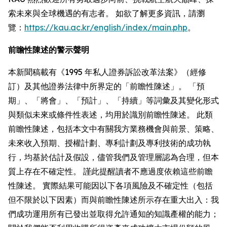
索未來與全球機遇的有志者。 如欲了解更多資訊，請瀏
覽：
https://kau.ac.kr/english/index/main.php
。
前瞻性陳述的警示聲明
本新聞稿載有《1995 年私人證券訴訟改革法案》（經修
訂）及其他證券法律中所界定的「前瞻性陳述」。 「預
期」、「將會」、「預計」、「持續」等詞彙及其變化形式
與類似未來或條件性表述，均用於識別前瞻性陳述。 此類
前瞻性陳述，包括本文中有關我方業務機會與前景、策略、
未來收入預期、授權計劃、專利計劃及專利技術的成功執
行，均基於估計及假設，儘管我們及管理層認為合理，但本
質上存在不確定性。 謹此提醒讀者不應過度依賴這些前瞻
性陳述。 實際結果可能因以下各項風險及不確定性（包括
但不限於以下因素）而與前瞻性陳述所示存在重大出入：我
們成功運用所有已發出並取得允許通知的知識產權的能力；