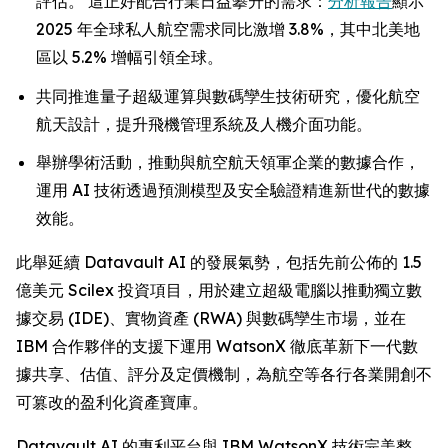
評估。 這正好配合行業日益攀升的需求：
分析報告
顯示
2025 年全球私人航空需求同比激增 3.8%，其中北美地
區以 5.2% 增幅引領全球。
共同推進量子超級運算與數碼孿生技術研究，優化航空
航天設計，提升飛機管理系統及人機介面功能。
舉辦學術活動，推動與航空航天領軍企業的數據合作，
運用 AI 技術透過預測模型及安全驗證精進新世代的數據
效能。
此舉延續 Datavault AI 的發展氣勢，包括先前公佈的 1.5
億美元 Scilex 投資項目，用於建立超級電腦以推動獨立數
據交易 (IDE)、實物資產 (RWA) 與數碼孿生市場，並在
IBM 合作夥伴的支援下運用 WatsonX 徹底革新下一代數
據共享、估值、評分及定價機制，為航空等各行各業開創不
可篡改的盈利化資產寶庫。
Datavault AI 的專利平台與 IBM WatsonX 技術完美整