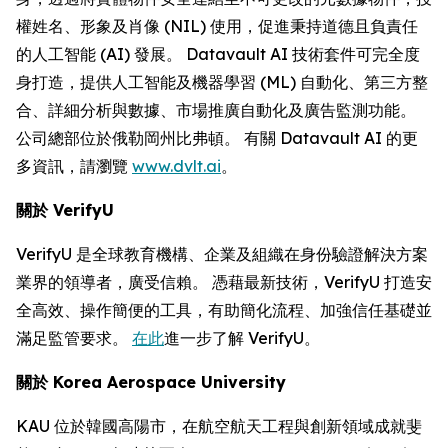
權姓名、形象及肖像 (NIL) 使用，促進秉持道德且負責任
的人工智能 (AI) 發展。 Datavault AI 技術套件可完全度
身打造，提供人工智能及機器學習 (ML) 自動化、第三方整
合、詳細分析與數據、市場推廣自動化及廣告監測功能。
公司總部位於俄勒岡州比弗頓。 有關 Datavault AI 的更
多資訊，請瀏覽
www.dvlt.ai
。
關於
VerifyU
VerifyU 是全球教育機構、企業及組織在身份驗證解決方案
業界的領導者，廣受信賴。 憑藉最新技術，VerifyU 打造安
全高效、操作簡便的工具，有助簡化流程、加強信任基礎並
滿足監管要求。
在此
進一步了解 VerifyU。
關於
Korea Aerospace University
KAU 位於韓國高陽市，在航空航天工程與創新領域成就斐