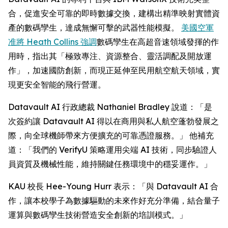
合，促進安全可靠的即時數據交換，建構出精準映射實體資
產的數碼孿生，達成無懈可擊的武器性能模擬。
美國空軍
准將 Heath Collins 強調
數碼孿生在高超音速領域發揮的作
用時，指出其「極致專注、資源整合、靈活調配及開放運
作」，加速國防創新，而現正延伸至民用航空航天領域，實
現更安全智能的飛行營運。
Datavault AI 行政總裁 Nathaniel Bradley 說道：「是
次簽約讓 Datavault AI 得以在商用與私人航空蓬勃發展之
際，向全球機師帶來方便擴充的可靠憑證服務。」 他補充
道：「我們的 VerifyU 策略運用尖端 AI 技術，同步驗證人
員資質及機械性能，維持關鍵任務環境中的穩妥運作。」
KAU 校長 Hee-Young Hurr 表示：「與 Datavault AI 合
作，讓本校學子為數據驅動的未來作好充分準備，結合量子
運算與數碼孿生技術營造安全創新的培訓模式。」