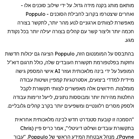
מותאם
מותג
בקנה
מידה
גדול
.
על
ידי
שילוב
סוכנים
אלו
-
ואחרים
שיצטרפו
בקרוב
לחבילת
הסוכנים
-
Poppulo
מאפשרת
לצוותים
ארגוניים
לנוע
מהר
יותר
,
לתקשר
בצורה
חכמה
יותר
וליצור
קשר
עם
קהלים
בצורה
יעילה
יותר
בכל
נקודת
מגע
.
בהתבסס
על
המומנטום
הזה
,
Poppulo
הציגה
גם
יכולות
חדשות
וחזקות
בפלטפורמת
תקשורת
העובדים
שלה
,
כולל
תרגום
דוא"ל
המופעל
על
ידי
בינה
מלאכותית
ועוזר
AI
אישי
המספק
גישה
מיידית
למדדי
ביצועים
,
אסטרטגיות
קמפיין
ושיטות
עבודה
מומלצות
.
חידושים
אלה
מאפשרים
לצוותי
תקשורת
לקבל
החלטות
מהירות
יותר
ומבוססות
נתונים
,
לייעל
זרימות
עבודה
ולספק
מסרים
רלוונטיים
ומשפיעים
יותר
בקרב
קהלים
גלובליים
.
"
הסמכה
זו
קובעת
סטנדרט
חדש
לבינה
מלאכותית
אחראית
בתקשורת
עובדים
ושילוט
דיגיטלי
",
אמר
כריס
פיין
(
Chris
Payne
)
,
מנהל
אבטחת
המידע
הראשי
של
Poppulo
. "
עבור