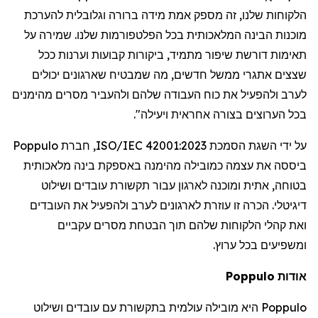
הלקוחות
שלנו
,
זה
מספק
אמת
מידה
ברורה
וגלובלית
להערכת
מוכנות
הבינה
המלאכותית
בכל
הפלטפורמות
שלנו
.
שמירה
על
תאימות
דורשת
שיפור
מתמיד
,
ביקורות
קבועות
וערנות
ככל
שצצים
אתגרי
ממשל
חדשים
,
מה
שמבטיח
שארגונים
יכולים
לערב
ולהפעיל
את
כוח
העבודה
שלהם
ולהעביר
מסרים
מהימנים
בכל
הערוצים
בצורה
אחראית
ויעילה
".
על
ידי
השגת
הסמכת
ISO/IEC 42001:2023,
חברת
Poppulo
ביססה
את
עצמה
כמובילה
מהימנה
באספקת
בינה
מלאכותית
בטוחה
,
אתית
ומוכנה
לארגון
עבור
תקשורת
עובדים
ושילוט
דיגיטלי
.
הכרה
זו
עוזרת
לארגונים
לערב
ולהפעיל
את
העובדים
ואת
קהלי
הלקוחות
שלהם
תוך
הבטחת
מסרים
עקביים
ומשפיעים
בכל
ערוץ
.
אודות
Poppulo
Poppulo
היא
מובילה
עולמית
בתקשורת
עם
עובדים
ושילוט