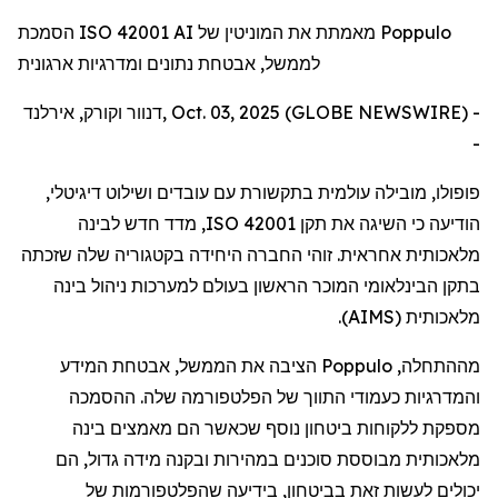
הסמכת ISO 42001 AI מאמתת את המוניטין של Poppulo
לממשל, אבטחת נתונים ומדרגיות ארגונית
דנוור וקורק, אירלנד, Oct. 03, 2025 (GLOBE NEWSWIRE) -
-
פופולו
,
מובילה
עולמית
בתקשורת
עם
עובדים
ושילוט
דיגיטלי
,
הודיעה
כי
השיגה
את
תקן
ISO 42001
,
מדד
חדש
לבינה
מלאכותית
אחראית
.
זוהי
החברה
היחידה
בקטגוריה
שלה
שזכתה
בתקן
הבינלאומי
המוכר
הראשון
בעולם
למערכות
ניהול
בינה
מלאכותית
(
AIMS
).
מההתחלה
,
Poppulo
הציבה
את
הממשל
,
אבטחת
המידע
והמדרגיות
כעמודי
התווך
של
הפלטפורמה
שלה
.
ההסמכה
מספקת
ללקוחות
ביטחון
נוסף
שכאשר
הם
מאמצים
בינה
מלאכותית
מבוססת
סוכנים
במהירות
ובקנה
מידה
גדול
,
הם
יכולים
לעשות
זאת
בביטחון
,
בידיעה
שהפלטפורמות
של