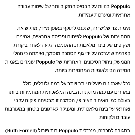
Poppulo
בנויות
על
הבסיס
החזק
ביותר
של
שיטות
עבודה
אחראיות
ומערכות
עמידות
.
אימות
צד
שלישי
זה
,
שנכנס
לתוקף
באופן
מיידי
,
מדגיש
את
המחויבות
של
Poppulo
לפיתוח
ופריסה
אחראיים
,
אמינים
ושקופים
של
בינה
מלאכותית
.
ההסמכה
הגיעה
לאחר
ביקורת
קפדנית
שנערכה
על
ידי
גוף
הסמכה
מוסמך
,
ואימתה
כי
נוהלי
הממשל
,
ניהול
הסיכונים
והאחריות
של
Poppulo
עומדים
באמות
המידה
הבינלאומיות
המחמירות
ביותר
.
ככל
שארגונים
פועלים
יותר
ויותר
על
במה
גלובלית
,
כולל
באזורים
עם
כמה
מתקנות
הבינה
המלאכותית
המחמירות
ביותר
בעולם
כמו
האיחוד
האירופי
,
הסמכה
זו
מבטיחה
פיקוח
עקבי
ואחראי
על
בינה
מלאכותית
,
ומעניקה
לארגונים
ביטחון
במעורבות
עובדים
ולקוחות
.
בתגובה
להכרזה
,
מנכ"לית
Poppulo
רות
פורנל
(
Ruth Fornell
)