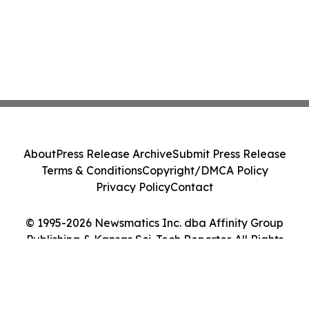
About
Press Release Archive
Submit Press Release
Terms & Conditions
Copyright/DMCA Policy
Privacy Policy
Contact
© 1995-2026 Newsmatics Inc. dba Affinity Group
Publishing & Kansas Sci-Tech Reporter. All Rights
Reserved.
Cookie Settings / Your Privacy Choices