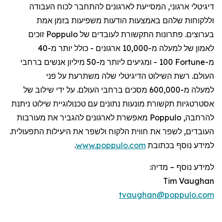
דיגיטלי
ארגוני
,
המסייעת
לארגונים
להתחבר
לכוח
העבודה
וללקוחות
שלהם
באמצעות
הודעות
משפיעות
בזמן
אמת
בערוצים
.
פתרונות
התקשורת
לעובדים
של
Poppulo
זוכים
לאמון
של
למעלה
מ-10,000
ארגונים
-
כולל
יותר
מ-40
מ-
Fortune
100 -
ומגיעים
ליותר
מ-50
מיליון
אנשים
ברחבי
העולם
.
רשת
השילוט
הדיגיטלי
שלה
משתרעת
על
פני
למעלה
מ-600,000
מסכים
ברחבי
העולם
.
על
ידי
שילוב
של
אסטרטגיות
תקשורת
מונעות
נתונים
עם
טכנולוגיית
שילוט
ניתנת
להרחבה
,
Poppulo
מאפשרת
לארגונים
להגביר
את
מעורבות
העובדים
,
לשפר
את
חווית
הלקוח
ולשפר
את
היעילות
התפעולית
.
למידע
נוסף
בכתובת
www.poppulo.com
.
למידע נוסף
–
מדיה:
Tim Vaughan
tvaughan@poppulo.com