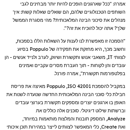
אמרה
: "
ככל
שארגונים
הופכים
להיות
יותר
מבחינים
לגבי
השותפים
הטכנולוגיים
שלהם
,
הם
שואלים
שאלות
קשות
:
איך
מנהלים
את
סיכוני
הבינה
המלאכותית
?
מהי
מסגרת
הממשל
שלך
?
אתה
יכול
להוכיח
את
זה
?".
"
הסמכה
זו
מאפשרת
לנו
לענות
על
השאלות
הללו
בסמכות
,
וחשוב
מכך
,
היא
מחזקת
את
תפקידה
של
Poppulo
בסיוע
לצוותי
IT,
משאבי
אנוש
ותקשורת
ושיווק
,
לערב
ולנייד
אנשים
-
הן
עובדים
והן
לקוחות -
תוך
העברת
מסרים
עקביים
ואמינים
בפלטפורמות
תקשורת",
אמר
ה
פורנל
.
במקביל
להסמכת
ISO 42001
,
Poppulo
מאיצה
את
פריסת
חבילת
כלי
סוכני
הבינה
המלאכותית
החדשה
שנועדה
לשנות
את
האופן
בו
ארגונים
יוצרים
ומספקים
תקשורת
בערוצי
עובדים
וברשתות
שילוט
דיגיטלי
.
סוכנים
אלה
כוללים
את
Analyze
,
המספק
תובנות
והמלצות
מותאמות
במיוחד
,
ואת
Create
,
כלי
המאפשר
לצוותים
לייצר
במהירות
תוכן
איכותי