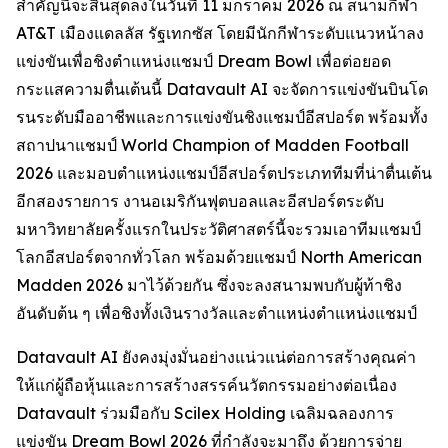
สำคัญนี้จะสิ้นสุดลงในวันที่ 11 มกราคม 2026 ณ สนามกีฬา
AT&T เมืองแดลลัส รัฐเทกซัส โดยมีนักกีฬาระดับแนวหน้าลง
แข่งขันเพื่อชิงตำแหน่งแชมป์ Dream Bowl เพื่อต่อยอด
กระแสความตื่นเต้นนี้ Datavault AI จะจัดการแข่งขันบินโด
รนระดับมืออาชีพและการแข่งขันชิงแชมป์อีสปอร์ต พร้อมทั้ง
สถาปนาแชมป์ World Champion of Madden Football
2026 และมอบตำแหน่งแชมป์อีสปอร์ตประเภททีมที่น่าตื่นเต้น
อีกสองรายการ งานอเมริกันฟุตบอลและอีสปอร์ตระดับ
มหาวิทยาลัยครั้งแรกในประวัติศาสตร์นี้จะรวมเอาทีมแชมป์
โลกอีสปอร์ตจากทั่วโลก พร้อมด้วยแชมป์ North American
Madden 2026 มาไว้ด้วยกัน ซึ่งจะลงสนามพบกับผู้ท้าชิง
อันดับต้น ๆ เพื่อชิงทั้งเงินรางวัลและตำแหน่งตำแหน่งแชมป์
Datavault AI ยังคงมุ่งมั่นอย่างแน่วแน่ต่อการสร้างคุณค่า
ให้แก่ผู้ถือหุ้นและการสร้างสรรค์นวัตกรรมอย่างต่อเนื่อง
Datavault ร่วมมือกับ Scilex Holding เฉลิมฉลองการ
แข่งขัน Dream Bowl 2026 ที่กำลังจะมาถึง ด้วยการจ่าย