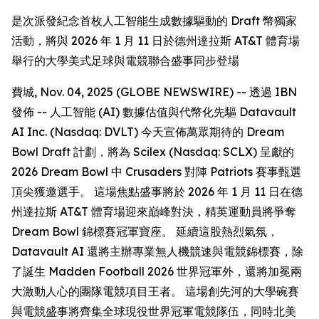
是次派發紀念首枚人工智能生成數據驅動的 Draft 幣獨家
活動，將與 2026 年 1 月 11 日於德州達拉斯 AT&T 體育場
舉行的大學美式足球與電競聯合盛事同步登場
費城, Nov. 04, 2025 (GLOBE NEWSWIRE) -- 透過 IBN
發佈 -- 人工智能 (AI) 數據估值與代幣化先驅 Datavault
AI Inc. (Nasdaq: DVLT) 今天宣佈萬眾期待的 Dream
Bowl Draft 計劃，將為 Scilex (Nasdaq: SCLX) 呈獻的
2026 Dream Bowl 中 Crusaders 對陣 Patriots 賽事甄選
頂尖獲邀選手。 這場焦點盛事將於 2026 年 1 月 11 日在德
州達拉斯 AT&T 體育場迎來巔峰對決，精英運動員將爭奪
Dream Bowl 錦標賽冠軍寶座。 延續這股熱烈氣氛，
Datavault AI 還將主辦專業無人機競速與電競錦標賽，除
了誕生 Madden Football 2026 世界冠軍外，還將加冕兩
大激動人心的團隊電競項目王者。 這場創先河的大學碗賽
與電競盛事將齊集全球現役世界冠軍電競隊伍，同時北美