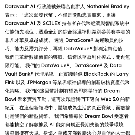
Datavault AI 行政總裁兼聯合創辦人 Nathaniel Bradley
表示：「這次派發代幣，不僅是獎勵忠實股東，更讓
Datavault AI 及 SCILEX 持有者在代幣經濟與智能系統中
佔據領先地位，透過全新的綜合篩選準則識別參與賽事者的
非凡才華及卓越成就。 透過 DataScore® 為運動員的技
巧、能力及潛力評分，再經 DataValue® 對穩定幣估值，
我們已革新數據價值的獲取、鑄造以至盈利化模式，開創無
限可能。 我們的 DataValue®、DataScore® 及 Data
Vault Bank® 代理系統，正實踐類似 BlackRock 的 Larry
Fink 以及 JPMorgan 等業界領袖倡導的創新破格資產代幣
化策略。 我們的迷因幣計劃有望為即將舉行的 Dream
Bowl 帶來實質互動，這再次印證我們正邁向 Web 3.0 的新
紀元。在這個新領域中，體驗成為生活的真正寶藏，而數據
則是我們的新型貨幣。 我們希望每位 Dream Bowl 受惠者
都能抽空了解數據及 AI 能如何矯正長期失衡的競爭環境，
讓每個擁有天賦、身懷才華或充滿致勝決心與自信的人士都