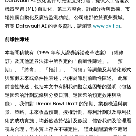
Datavault AI 技術套件可完全度身打造，提供人工智能及
機器學習 (ML) 自動化、第三方整合、詳細分析與數據、市
場推廣自動化及廣告監測功能。 公司總部位於賓州費城。
有關 Datavault AI 的更多資訊，請瀏覽
www.dvlt.ai
。
前瞻性陳述
本新聞稿載有《1995 年私人證券訴訟改革法案》（經修
訂）及其他證券法律中所界定的「前瞻性陳述」。 「預
期」、「將會」、「預計」、「持續」等詞彙及其變化形式
與類似未來或條件性表述，均用於識別前瞻性陳述。 此類
前瞻性陳述，包括本文中有關我們擬定迷因幣的聲明（包括
迷因幣的計劃記錄與分發日期、迷因幣的預定效用與功
能）、我們對 Dream Bowl Draft 的預期、業務機遇與前
景、策略、未來收益預期、授權計劃、專利計劃以及專利技
術的成功實施，均必然基於估計及假設，儘管我們及管理層
視為合理，但本質上存在不確定性。 謹此提醒讀者不應過