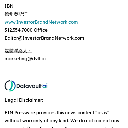
IBN
德州奧斯汀
www.InvestorBrandNetwork.com
512.354.7000 Office
Editor@InvestorBrandNetwork.com
媒體聯絡人：
marketing@dvlt.ai
Legal Disclaimer:
EIN Presswire provides this news content "as is"
without warranty of any kind. We do not accept any