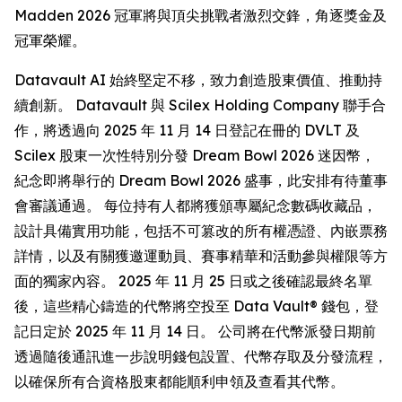
Madden 2026 冠軍將與頂尖挑戰者激烈交鋒，角逐獎金及
冠軍榮耀。
Datavault AI 始終堅定不移，致力創造股東價值、推動持
續創新。 Datavault 與 Scilex Holding Company 聯手合
作，將透過向 2025 年 11 月 14 日登記在冊的 DVLT 及
Scilex 股東一次性特別分發 Dream Bowl 2026 迷因幣，
紀念即將舉行的 Dream Bowl 2026 盛事，此安排有待董事
會審議通過。 每位持有人都將獲頒專屬紀念數碼收藏品，
設計具備實用功能，包括不可篡改的所有權憑證、內嵌票務
詳情，以及有關獲邀運動員、賽事精華和活動參與權限等方
面的獨家內容。 2025 年 11 月 25 日或之後確認最終名單
後，這些精心鑄造的代幣將空投至 Data Vault® 錢包，登
記日定於 2025 年 11 月 14 日。 公司將在代幣派發日期前
透過隨後通訊進一步說明錢包設置、代幣存取及分發流程，
以確保所有合資格股東都能順利申領及查看其代幣。