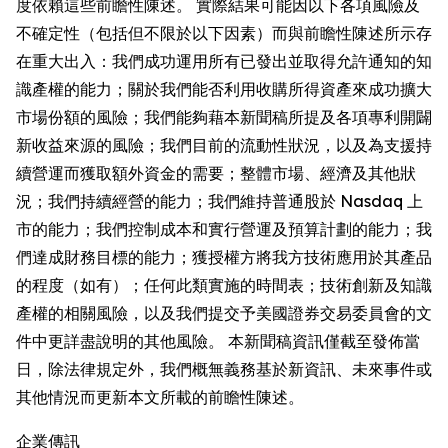
度依賴這些前瞻性陳述。 實際結果可能因以下各項風險及
不確定性（包括但不限於以下因素）而與前瞻性陳述所示存
在重大出入：我們成功運用所有已發出並取得允許通知的知
識產權的能力；關於我們能否利用收購所得資產來成功擴大
市場份額的風險；我們能夠藉本新聞稿所提及各項專利開闢
新收益來源的風險；我們目前的流動性狀況，以及為支援持
續營運而獲取額外資金的需要；整體市場、經濟及其他狀
況；我們持續經營的能力；我們維持普通股於 Nasdaq 上
市的能力；我們控制成本和實行營運及預算計劃的能力；我
們達成財務目標的能力；獲授權方將我方技術應用於其產品
的程度（如有）；任何此類實施的時間表；技術創新及知識
產權的相關風險，以及我們提交予美國證券交易委員會的文
件中更詳盡說明的其他風險。 本新聞稿資訊僅截至發佈當
日，除法律規定外，我們概無義務基於新資訊、未來事件或
其他情況而更新本文所載的前瞻性陳述。
企業傳訊