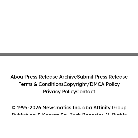
About
Press Release Archive
Submit Press Release
Terms & Conditions
Copyright/DMCA Policy
Privacy Policy
Contact
© 1995-2026 Newsmatics Inc. dba Affinity Group
Publishing & Kansas Sci-Tech Reporter. All Rights
Reserved.
Cookie Settings / Your Privacy Choices