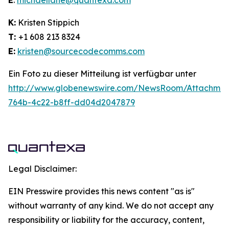
E
:
michaellane@quantexa.com
K:
Kristen Stippich
T:
+1 608 213 8324
E:
kristen@sourcecodecomms.com
Ein Foto zu dieser Mitteilung ist verfügbar unter
http://www.globenewswire.com/NewsRoom/Attachme
764b-4c22-b8ff-dd04d2047879
Legal Disclaimer:
EIN Presswire provides this news content "as is"
without warranty of any kind. We do not accept any
responsibility or liability for the accuracy, content,