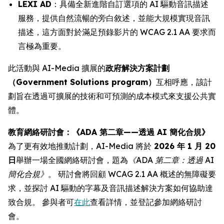
LEXI AD
：具備全新進階自訂選項的 AI 驅動音訊描述
服務，提供自然流暢的旁白敘述，並能大規模實現音訊
描述，這方面對於滿足預錄影片的 WCAG 2.1 AA 要求而
言極為重要。
此活動與 AI-Media 擴展的
政府解決方案計劃
（Government Solutions program）
互相呼應，該計
劃旨在透過可擴展的技術和可預測的成本模式來支援公共實
體。
教育網絡研討會：《ADA 第二章——透過 AI 簡化合規》
為了更有效地推動計劃，AI-Media 將於
2026 年 1 月 20
日
舉辦一場全國網絡研討會，題為
《ADA 第二章：透過 AI
簡化合規》
。 研討會將回顧 WCAG 2.1 AA 概述的無障礙要
求，並探討 AI 驅動的字幕及音訊描述解決方案如何協助達
致合規。 參與者可
在此
查看詳情，並登記參加網絡研討
會。